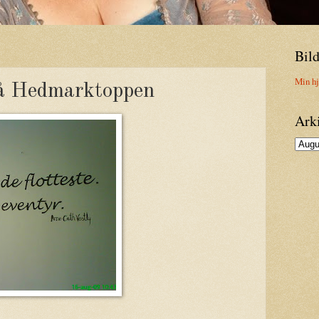
Bild
Min h
å Hedmarktoppen
Ark