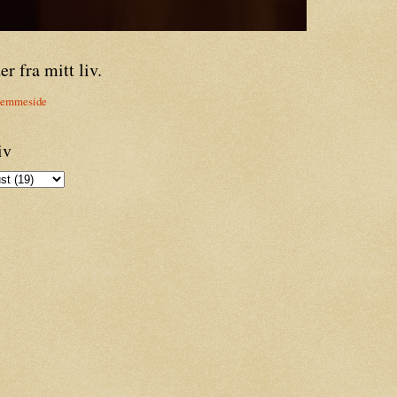
er fra mitt liv.
jemmeside
iv